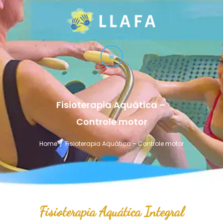
LLAFA
Liga Latinoamericana de Fisioterapia Acuática
LIGA
CURSOS
TÉCNICAS
Fisioterapia Aquática – 
SERVICIO
Controle motor
CONTACTO
Home
Fisioterapia Aquática – Controle motor
Fisioterapia Aquática Integral