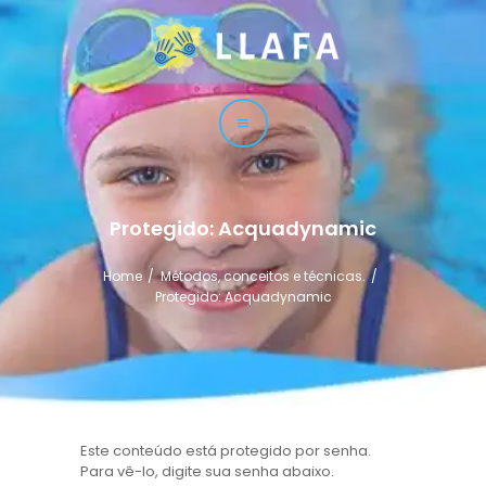
LLAFA
Liga Latinoamericana de Fisioterapia Acuática
LIGA
CURSOS
TÉCNICAS
Protegido: Acquadynamic
SERVICIO
Home
Métodos, conceitos e técnicas.
CONTACTO
Protegido: Acquadynamic
Este conteúdo está protegido por senha.
Para vê-lo, digite sua senha abaixo.