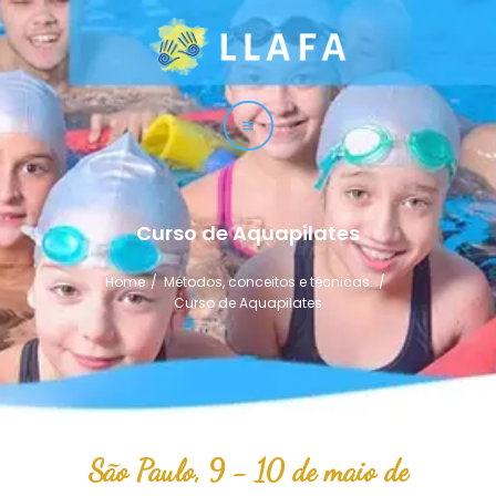
LLAFA
Liga Latinoamericana de Fisioterapia Acuática
LIGA
CURSOS
TÉCNICAS
Curso de Aquapilates
SERVICIO
Home
Métodos, conceitos e técnicas.
CONTACTO
Curso de Aquapilates
São Paulo, 9 - 10 de maio de