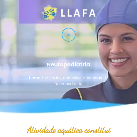
LLAFA
Liga Latinoamericana de Fisioterapia Acuática
LIGA
CURSOS
TÉCNICAS
Neuropediatria
SERVICIO
Home
Métodos, conceitos e técnicas.
CONTACTO
Neuropediatria
Atividade aquática constitui