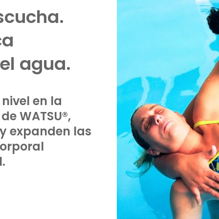
escucha.
ca
el agua.
nivel en la
l de WATSU®,
 y expanden las
corporal
.