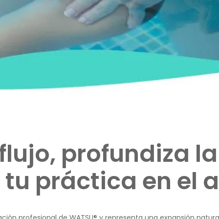
flujo, profundiza l
tu práctica en el 
ación profesional de WATSU® y representa una expansión natural 