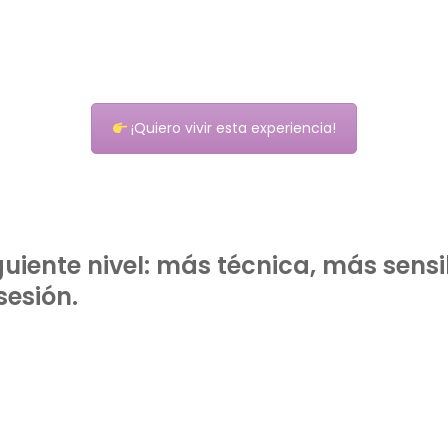
¡Quiero vivir esta experiencia!
iguiente nivel: más técnica, más sens
esión.