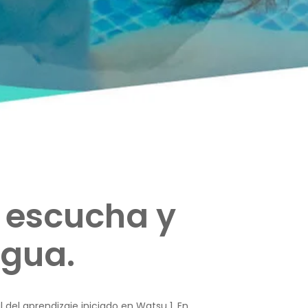
a escucha y
agua.
del aprendizaje iniciado en Watsu 1. En