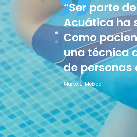
ente
“Ser parte de
, con la
Acuática ha 
stro
Como pacient
una técnica d
de personas 
Marta L., Méixco