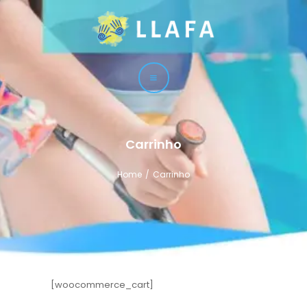
LLAFA
Liga Latinoamericana de Fisioterapia Acuática
LIGA
CURSOS
TÉCNICAS
Carrinho
SERVICIO
Home
Carrinho
CONTACTO
[woocommerce_cart]