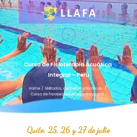
LLAFA
Liga Latinoamericana de Fisioterapia Acuática
LIGA
CURSOS
TÉCNICAS
Curso de Fisioterapia Acuática 
SERVICIO
Integral – Peru
CONTACTO
Home
Métodos, conceitos e técnicas.
Curso de Fisioterapia Acuática Integral...
Quito, 25, 26 y 27 de julio