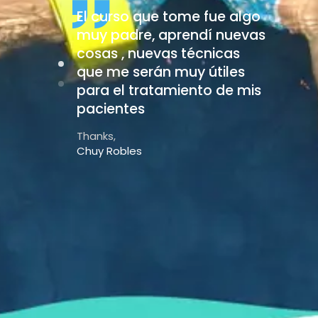
ejor
El curso que tome fue algo
Este 
 tenido,
muy padre, aprendí nuevas
expe
o con el
cosas , nuevas técnicas
esta
ntigo
que me serán muy útiles
agua
para el tratamiento de mis
mism
pacientes
Juan 
Cali 
Thanks,
Chuy Robles