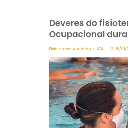
Deveres do fisiot
Ocupacional dura
Fisioterapia Acuática
,
LLAFA
15/01/