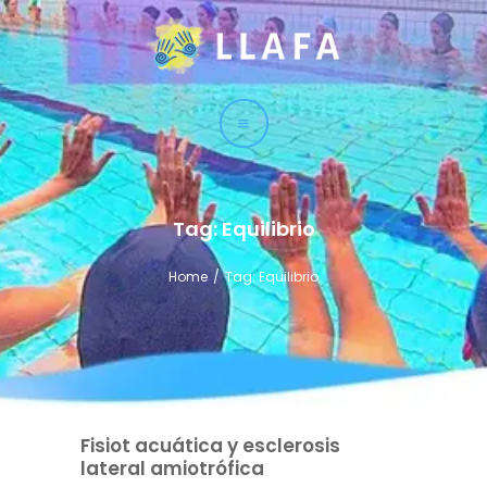
LLAFA
Liga Latinoamericana de Fisioterapia Acuática
LIGA
CURSOS
TÉCNICAS
Tag: Equilibrio
SERVICIO
Home
Tag: Equilibrio
CONTACTO
Fisiot acuática y esclerosis
lateral amiotrófica