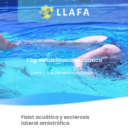
LLAFA
Liga Latinoamericana de Fisioterapia Acuática
LIGA
CURSOS
TÉCNICAS
Tag: RehabilitaciónAcuática
SERVICIO
Home
Tag: RehabilitaciónAcuática
CONTACTO
Fisiot acuática y esclerosis
lateral amiotrófica