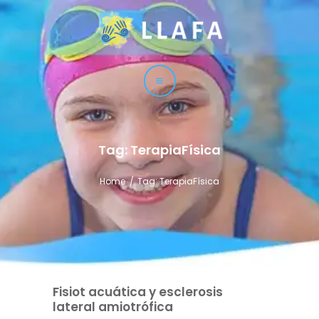
LLAFA
Liga Latinoamericana de Fisioterapia Acuática
LIGA
CURSOS
TÉCNICAS
Tag: TerapiaFísica
SERVICIO
Home
Tag: TerapiaFísica
CONTACTO
Fisiot acuática y esclerosis
lateral amiotrófica