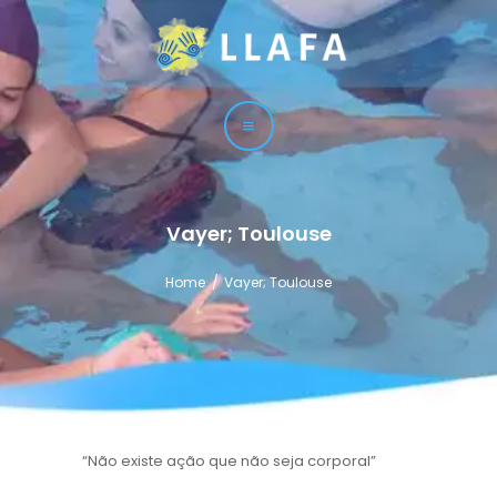
LLAFA
Liga Latinoamericana de Fisioterapia Acuática
LIGA
CURSOS
TÉCNICAS
Vayer; Toulouse
SERVICIO
Home
Vayer; Toulouse
CONTACTO
“Não existe ação que não seja corporal”