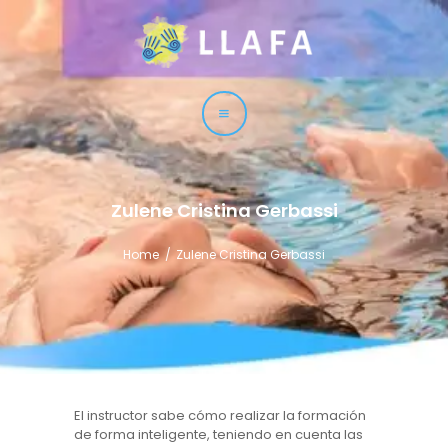
LLAFA
Liga Latinoamericana de Fisioterapia Acuática
LIGA
CURSOS
TÉCNICAS
Zulene Cristina Gerbassi
SERVICIO
Home
Zulene Cristina Gerbassi
CONTACTO
El instructor sabe cómo realizar la formación
de forma inteligente, teniendo en cuenta las