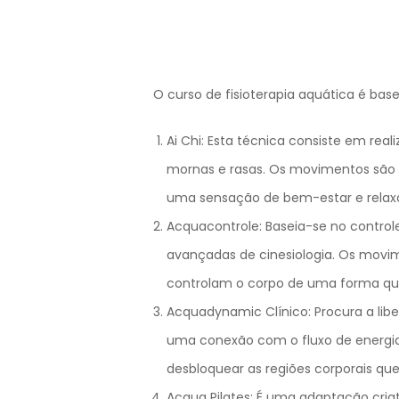
O curso de fisioterapia aquática é bas
Ai Chi: Esta técnica consiste em rea
mornas e rasas. Os movimentos são 
uma sensação de bem-estar e relaxa
Acquacontrole: Baseia-se no control
avançadas de cinesiologia. Os movi
controlam o corpo de uma forma que
Acquadynamic Clínico: Procura a lib
uma conexão com o fluxo de energia v
desbloquear as regiões corporais que
Acqua Pilates: É uma adaptação cria