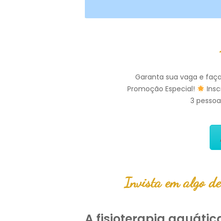
Garanta sua vaga e faça
Promoção Especial!
Insc
3 pessoa
Invista em algo de
A fisioterapia aquáti