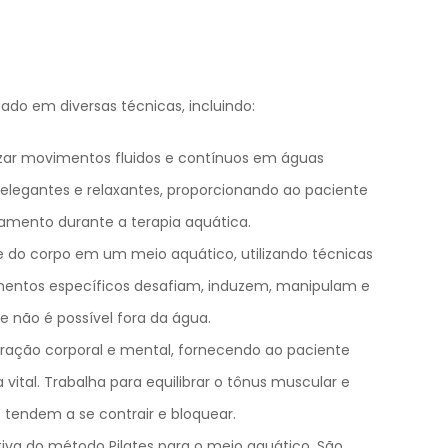
eado em diversas técnicas, incluindo:
lizar movimentos fluidos e contínuos em águas
elegantes e relaxantes, proporcionando ao paciente
mento durante a terapia aquática.
e do corpo em um meio aquático, utilizando técnicas
mentos específicos desafiam, induzem, manipulam e
 não é possível fora da água.
eração corporal e mental, fornecendo ao paciente
ital. Trabalha para equilibrar o tônus muscular e
 tendem a se contrair e bloquear.
tiva do método Pilates para o meio aquático. São