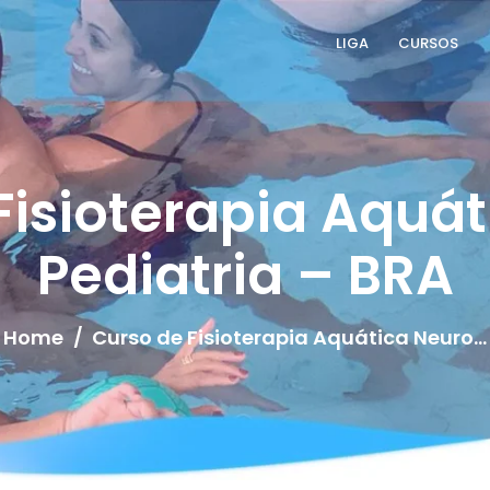
LIGA
CURSOS
LLAFA
Liga Latinoamericana de Fisioterapia Acuática
LIGA
Fisioterapia Aquát
CURSOS
Pediatria – BRA
TÉCNICAS
SERVICIO
Home
Curso de Fisioterapia Aquática Neuro...
CONTACTO