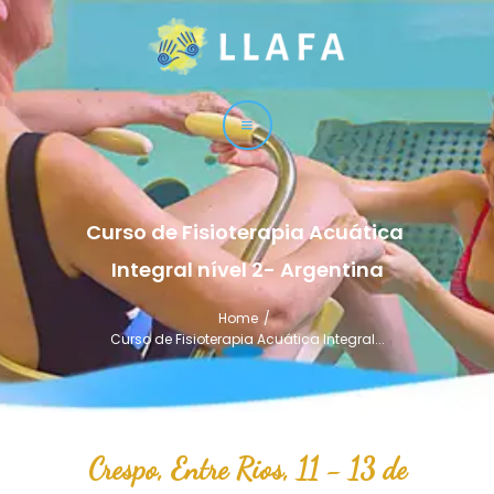
LLAFA
Liga Latinoamericana de Fisioterapia Acuática
LIGA
CURSOS
TÉCNICAS
Curso de Fisioterapia Acuática 
SERVICIO
Integral nível 2- Argentina
CONTACTO
Home
Curso de Fisioterapia Acuática Integral...
Crespo, Entre Rios, 11 - 13 de