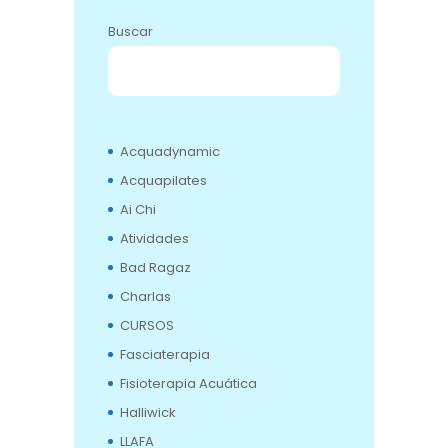
Buscar
BUSCAR
Acquadynamic
Acquapilates
Ai Chi
Atividades
Bad Ragaz
Charlas
CURSOS
Fasciaterapia
Fisioterapia Acuática
Halliwick
LLAFA