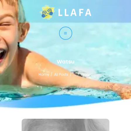
LLAFA
Liga Latinoamericana de Fisioterapia Acuática
LIGA
CURSOS
TÉCNICAS
Watsu
SERVICIO
Home
All Posts
...
Watsu
CONTACTO