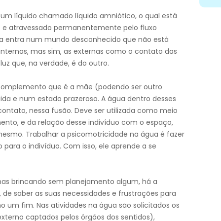
um líquido chamado líquido amniótico, o qual está
 e atravessado permanentemente pelo fluxo
nça entra num mundo desconhecido que não está
ternas, mas sim, as externas como o contato das
luz que, na verdade, é do outro.
 complemento que é a mãe (podendo ser outro
egida e num estado prazeroso. A água dentro desses
 contato, nessa fusão. Deve ser utilizada como meio
ento, e da relação desse indivíduo com o espaço,
mesmo. Trabalhar a psicomotricidade na água é fazer
ara o indivíduo. Com isso, ele aprende a se
enas brincando sem planejamento algum, há a
, de saber as suas necessidades e frustrações para
um fim. Nas atividades na água são solicitados os
externo captados pelos órgãos dos sentidos),