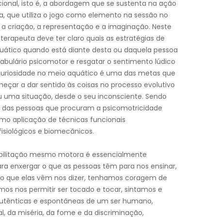
cional, isto é, a abordagem que se sustenta na ação
a, que utiliza o jogo como elemento na sessão no
a a criação, a representação e a imaginação. Neste
 terapeuta deve ter claro quais as estratégias de
quático quando está diante desta ou daquela pessoa
abulário psicomotor e resgatar o sentimento lúdico
 curiosidade no meio aquático é uma das metas que
omeçar a dar sentido às coisas no processo evolutivo
u uma situação, desde o seu inconsciente. Sendo
ão das pessoas que procuram a psicomotricidade
mo aplicação de técnicas funcionais
iológicos e biomecânicos.
abilitação mesmo motora é essencialmente
ara enxergar o que as pessoas têm para nos ensinar,
r o que elas vêm nos dizer, tenhamos coragem de
mos nos permitir ser tocado e tocar, sintamos e
autênticas e espontâneas de um ser humano,
l, da miséria, da fome e da discriminação,