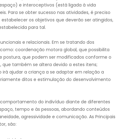
espaço) e interoceptivos (está ligada à vida
is. Para se obter sucesso nas atividades, é preciso
e estabelecer os objetivos que deverão ser atingidos,
tabelecida para tal.
ncionais e relacionais. Em se tratando dos
como: coordenação motora global, que possibilita
s e postura, que podem ser modificados conforme o
, que também se altera devido a estes itens;
irá ajudar a criança a se adaptar em relação a
riamente ditos e estimulação do desenvolvimento
o comportamento do indivíduo diante de diferentes
 espaço, tempo e às pessoas, abordando conteúdos
aneidade, agressividade e comunicação. As Principais
or, são: