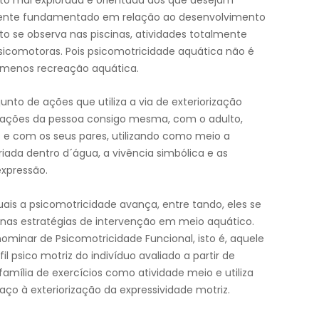
mente fundamentado em relação ao desenvolvimento
to se observa nas piscinas, atividades totalmente
sicomotoras. Pois psicomotricidade aquática não é
o menos recreação aquática.
nto de ações que utiliza a via de exteriorização
lações da pessoa consigo mesma, com o adulto,
 e com os seus pares, utilizando como meio a
iada dentro d´água, a vivência simbólica e as
xpressão.
uais a psicomotricidade avança, entre tando, eles se
, nas estratégias de intervenção em meio aquático.
ominar de Psicomotricidade Funcional, isto é, aquele
l psico motriz do indivíduo avaliado a partir de
família de exercícios como atividade meio e utiliza
ço à exteriorização da expressividade motriz.