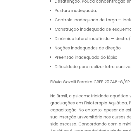
Desatenção. Pouca concentração em
Postura inadequada;
Controle inadequado de força — inclu
Construção inadequada de esquema
Dinâmica lateral indefinida — destro
Noções inadequadas de direção;
Preensão inadequada do lápis;
Dificuldade para realizar letra cursiva
Flávia Gazolli Ferreira CREF 20746-G/SP
No Brasil, a psicomotricidade aquática 
graduações em Fisioterapia Aquática, 
capacitação. No entanto, apesar de exi
sua inserção universitária nos cursos 
sido escassa. Concordando com a minha
Aquática é uma modalidade ainda muit