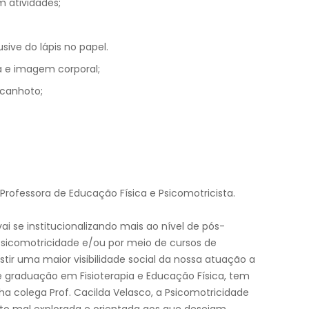
 atividades;
sive do lápis no papel.
 e imagem corporal;
/canhoto;
.
 Professora de Educação Física e Psicomotricista.
vai se institucionalizando mais ao nível de pós-
Psicomotricidade e/ou por meio de cursos de
stir uma maior visibilidade social da nossa atuação a
de graduação em Fisioterapia e Educação Física, tem
 colega Prof. Cacilda Velasco, a Psicomotricidade
o mal explorada e orientada aos que desejam