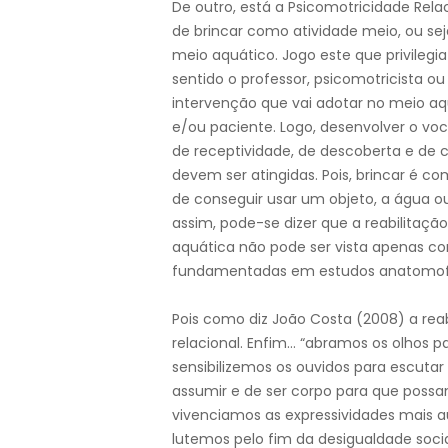
De outro, está a Psicomotricidade Rela
de brincar como atividade meio, ou sej
meio aquático. Jogo este que privilegi
sentido o professor, psicomotricista ou
intervenção que vai adotar no meio a
e/ou paciente. Logo, desenvolver o voc
de receptividade, de descoberta e de
devem ser atingidas. Pois, brincar é c
de conseguir usar um objeto, a água o
assim, pode-se dizer que a reabilitaç
aquática não pode ser vista apenas co
fundamentadas em estudos anatomofis
Pois como diz João Costa (2008) a re
relacional. Enfim… “abramos os olhos p
sensibilizemos os ouvidos para escuta
assumir e de ser corpo para que possa
vivenciamos as expressividades mais 
lutemos pelo fim da desigualdade socia