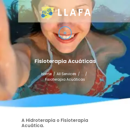
LLAFA
Liga Latinoamericana de Fisioterapia Acuática
LIGA
CURSOS
TÉCNICAS
Fisioterapia Acuáticas
SERVICIO
Home
All Services
...
CONTACTO
Fisioterapia Acuáticas
A Hidroterapia o Fisioterapia
Acuática.