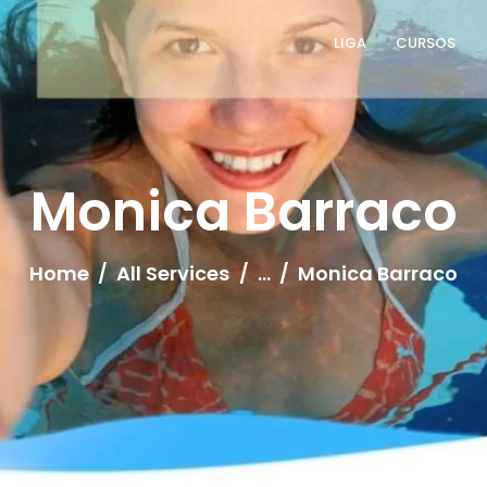
LIGA
CURSOS
LLAFA
Liga Latinoamericana de Fisioterapia Acuática
LIGA
Monica Barraco
CURSOS
TÉCNICAS
Home
All Services
...
Monica Barraco
SERVICIO
CONTACTO